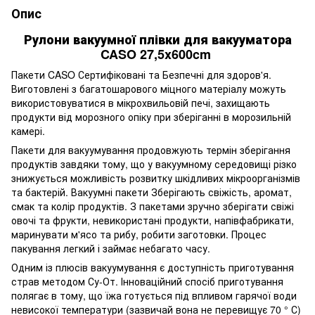
Опис
Рулони вакуумної плівки для вакууматора
CASO 27,5x600cm
Пакети CASO Сертифіковані та Безпечні для здоров'я.
Виготовлені з багатошарового міцного матеріалу можуть
використовуватися в мікрохвильовій печі, захищають
продукти від морозного опіку при зберіганні в морозильній
камері.
Пакети для вакуумування продовжують термін зберігання
продуктів завдяки тому, що у вакуумному середовищі різко
знижується можливість розвитку шкідливих мікроорганізмів
та бактерій. Вакуумні пакети Зберігають свіжість, аромат,
смак та колір продуктів. З пакетами зручно зберігати свіжі
овочі та фрукти, невикористані продукти, напівфабрикати,
маринувати м'ясо та рибу, робити заготовки. Процес
пакування легкий і займає небагато часу.
Одним із плюсів вакуумування є доступність приготування
страв методом Су-От. Інноваційний спосіб приготування
полягає в тому, що їжа готується під впливом гарячої води
невисокої температури (зазвичай вона не перевищує 70 ° С)