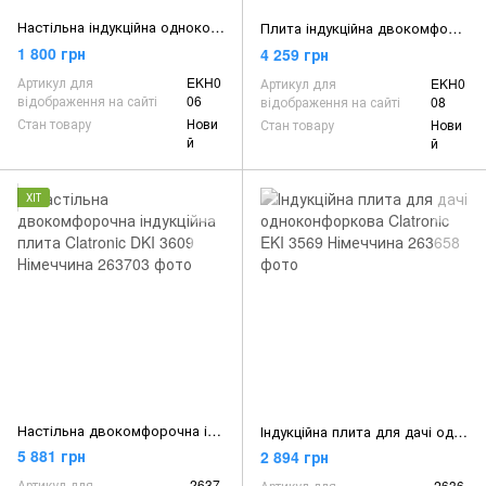
Настільна індукційна одноконфоркова плита Esperanza Vesuvius EKH 006 Польща
Плита індукційна двокомфоркова настільна Esperanza EKH 008 Польща
1 800 грн
4 259 грн
Артикул для
EKH0
Артикул для
EKH0
відображення на сайті
06
відображення на сайті
08
Стан товару
Нови
Стан товару
Нови
й
й
ХІТ
Настільна двокомфорочна індукційна плита Clatronic DKI 3609 Німеччина
Індукційна плита для дачі одноконфоркова Clatronic EKI 3569 Німеччина
5 881 грн
2 894 грн
Артикул для
2637
Артикул для
2636