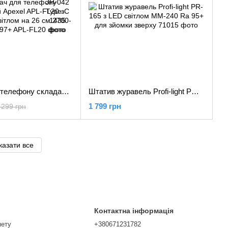
Тримач для телефону складаний Apexel APL-FL20 з кільцевим світлом на 26 см 2700-5500K Ra 97+
Штатив журавель Profi-light PR-165 з LED світлом MM-240 Ra 95+ для зйомки зверху
1 799 грн
 299 грн
казати все
Контактна інформація
нету
+380671231782