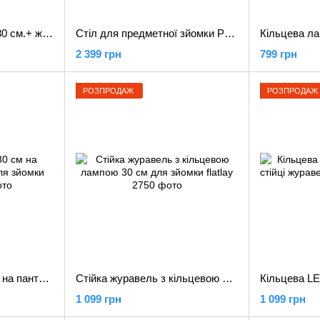
Кільцева LED лампа 30 см.+ журавль підлогова стійка (набір для зйомки flatlay)
Стіл для предметної зйомки Prolighting 60х100см
2 399 грн
799 грн
РОЗПРОДАЖ
РОЗПРОДАЖ
Кільцева лампа 30 см на пантографі ACprof для зйомки flatlay
Стійка журавель з кільцевою лампою 30 см для зйомки flatlay
1 099 грн
1 099 грн