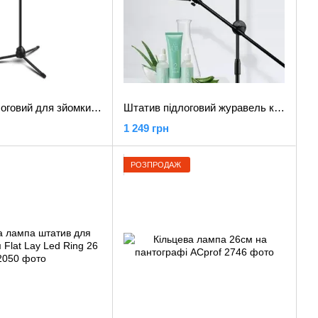
Штатив підлоговий для зйомки зверху журавель (для зйомки flatlay)
Штатив підлоговий журавель кільцевим світлом 30 см. (набір для зйомки flatlay)
1 249 грн
РОЗПРОДАЖ