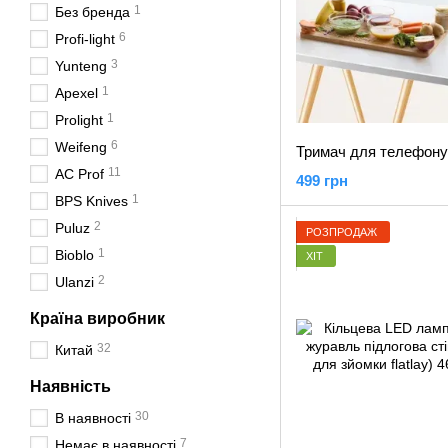
1
Без бренда
6
Profi-light
3
Yunteng
1
Apexel
1
Prolight
6
Weifeng
11
AC Prof
499 грн
1
BPS Knives
2
Puluz
РОЗПРОДАЖ
1
Bioblo
ХІТ
2
Ulanzi
Країна виробник
32
Китай
Наявність
30
В наявності
7
Немає в наявності