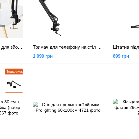
Тримач для телефону для зйомки зверху (набір для зйомки флетлей)
Тримач для телефону на стіл з кільцевим світлом 30 см. (набір для зйомки flatlay)
1 099 грн
899 грн
Подарунок