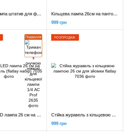
Кільцева лампа штатив для флетів 26см Flat Lay Led Ring 26
Кільцева лампа 26см на пантографі ACprof
999 грн
Подарунок
РОЗПРОДАЖ
Кільцева LED лампа 26 см на стійці журавель (flatlay набір)
Стійка журавель з кільцевою лампою 26 см для зйомки flatlay
999 грн