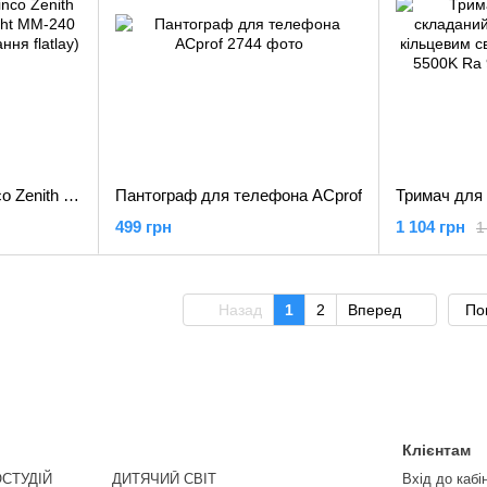
Штатив журавель Linco Zenith LED лампа Camera light MM-240 Ra95+ (набір для знімання flatlay)
Пантограф для телефона ACprof
499 грн
1 104 грн
1
Назад
1
2
Вперед
По
Клієнтам
СТУДІЙ
ДИТЯЧИЙ СВІТ
Вхід до кабі