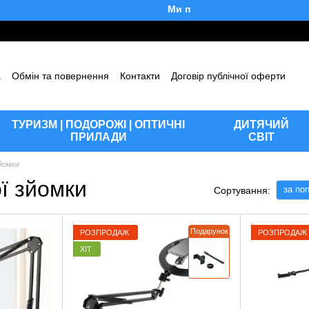
Ми працюємо!
а
Обмін та повернення
Контакти
Договір публічної оферти
уки про магазин
Блог
ТУРИЗМ | ПОДОРОЖІ | ОПТИЧНІ
ДИТЯЧИЙ
ПРИЛАДИ
СВІТ
йомки
ї зйомки
за по
Сортування:
Подарунок
РОЗПРОДАЖ
РОЗПРОДАЖ
ХІТ