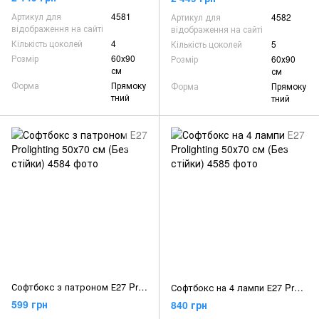
Артикул для
4581
Артикул для
4582
відображення на сайті
відображення на сайті
Кількість цоколей
4
Кількість цоколей
5
Розмір
60х90
Розмір
60х90
см
см
Форма
Прямоку
Форма
Прямоку
тний
тний
Софтбокс з патроном Е27 Prolighting 50х70 см (Без стійки)
Софтбокс на 4 лампи Е27 Prolighting 50х70 см (Без стійки)
599 грн
840 грн