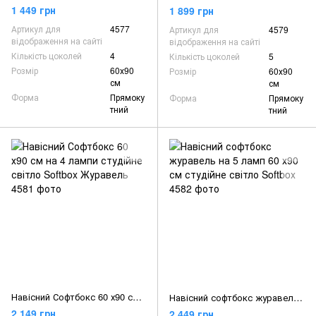
1 449 грн
1 899 грн
Артикул для
4577
Артикул для
4579
відображення на сайті
відображення на сайті
Кількість цоколей
4
Кількість цоколей
5
Розмір
60х90
Розмір
60х90
см
см
Форма
Прямоку
Форма
Прямоку
тний
тний
Навісний Софтбокс 60 х90 см на 4 лампи студійне світло Softbox Журавель
Навісний софтбокс журавель на 5 ламп 60 х90 см студійне світло Softbox
2 149 грн
2 449 грн