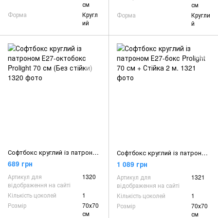
см
см
Форма
Кругл
Форма
Кругли
ий
й
Софтбокс круглий із патроном Е27-октобокс Prolight 70 см (Без стійки)
Софтбокс круглий із патроном Е27-бокс Prolight 70 см + Стійка 2 м.
689 грн
1 089 грн
Артикул для
1320
Артикул для
1321
відображення на сайті
відображення на сайті
Кількість цоколей
1
Кількість цоколей
1
Розмір
70х70
Розмір
70х70
см
см