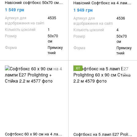
Навісний софтбокс 50х70 см на стійці студійне світло Softbox Журавель
Навісний Софтбокс на 4 лампи 50х70см на стійці студійне світло Softbox Журавель
1 549 грн
1 949 грн
Артикул для
4535
Артикул для
4536
відображення на сайті
відображення на сайті
Кількість цоколей
1
Кількість цоколей
4
Розмір
50х70
Розмір
50х70
см
см
Форма
Прямоку
Форма
Прямоку
тний
тний
ХІТ
Софтбокс 60 х 90 см на 4 лампи Е27 Prolighting + Стійка 2.2 м
Софтбокс на 5 ламп Е27 Prolighting 60 х 90 см Стійка 2.2 м