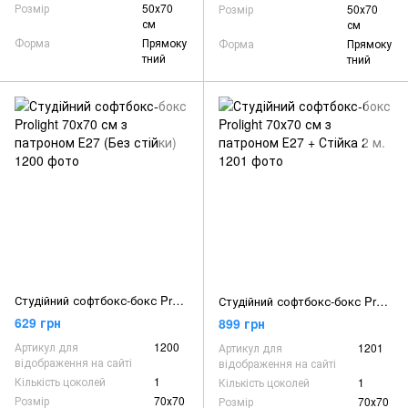
Розмір
50х70
Розмір
50х70
см
см
Форма
Прямоку
Форма
Прямоку
тний
тний
Студійний софтбокс-бокс Prolight 70х70 см з патроном Е27 (Без стійки)
Студійний софтбокс-бокс Prolight 70х70 см з патроном Е27 + Стійка 2 м.
629 грн
899 грн
Артикул для
1200
Артикул для
1201
відображення на сайті
відображення на сайті
Кількість цоколей
1
Кількість цоколей
1
Розмір
70х70
Розмір
70х70