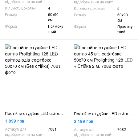
відображення на сайті
відображення на сайті
Кількість цоколей
4
Кількість цоколей
5
Розмір
60х90
Розмір
60х90
см
см
Форма
Прямоку
Форма
Прямоку
тний
тний
Постійне студійне LED-світло Prolighting 128 LED світлодіодів софтбокс 50х70 см (Без стійки)
Постійне студійне LED світло 45 вт. софтбокс 50х70 см Prolighting 128 LED + Стійка 2 м.
1 899 грн
2 199 грн
Артикул для
7081
Артикул для
7082
відображення на сайті
відображення на сайті