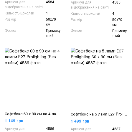
Артикул для
4584
Артикул для
4585
відображення на сайті
відображення на сайті
Кількість цоколей
1
Кількість цоколей
4
Розмір
50х70
Розмір
50х70
см
см
Форма
Прямоку
Форма
Прямоку
тний
тний
Софтбокс 60 х 90 см на 4 лампи Е27 Prolighting (Без стійки)
Софтбокс на 5 ламп Е27 Prolighting 60 х 90 см (Без стійки)
1 149 грн
1 499 грн
Артикул для
4586
Артикул для
4587