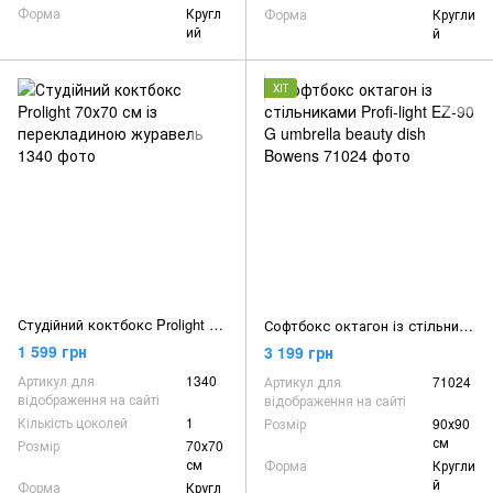
Форма
Кругл
Форма
Кругли
ий
й
ХІТ
Студійний коктбокс Prolight 70х70 см із перекладиною журавель
Софтбокс октагон із стільниками Profi-light EZ-90 G umbrella beauty dish Bowens
1 599 грн
3 199 грн
Артикул для
1340
Артикул для
71024
відображення на сайті
відображення на сайті
Кількість цоколей
1
Розмір
90х90
см
Розмір
70х70
см
Форма
Кругли
й
Форма
Кругл