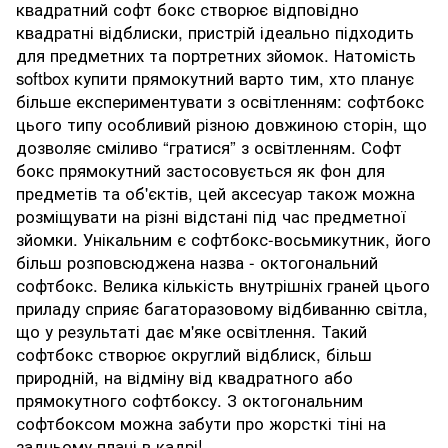
квадратний софт бокс створює відповідно
квадратні відблиски, пристрій ідеально підходить
для предметних та портретних зйомок. Натомість
softbox купити прямокутний варто тим, хто планує
більше експериментувати з освітленням: софтбокс
цього типу особливий різною довжиною сторін, що
дозволяє сміливо “гратися” з освітленням. Софт
бокс прямокутний застосовується як фон для
предметів та об'єктів, цей аксесуар також можна
розміщувати на різні відстані під час предметної
зйомки. Унікальним є софтбокс-восьмикутник, його
більш розповсюджена назва - октогональний
софтбокс. Велика кількість внутрішніх граней цього
приладу сприяє багаторазовому відбиванню світла,
що у результаті дає м'яке освітлення. Такий
софтбокс створює округлий відблиск, більш
природній, на відміну від квадратного або
прямокутного софтбоксу. З октогональним
софтбоксом можна забути про жорсткі тіні на
задньому плані в кадрі!