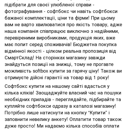
підібрати для своєї улюбленої справи -
фотографування - софтбокс чи навіть софтбокси
бажаної комплектації, ціни та фірми! При цьому
вам не варто хвилюватися про якість товару, адже
наша компанія співпрацює виключно з надійними,
перевіреними виробниками, продукція яких, вже
має попит серед споживачів! Бюджетна покупка
відмінної якості - цілком реальна пропозиція від
СмартСклад! На сторінках магазину завжди
знайдуться позиції на знижці, тому не прогавте
можливість softbox купити за гарячу ціну! Також ви
отримуєте дійсні гарантії на товар від 1 року!
Софтбокс купити на нашому сайті вдасться у
кілька кліків! Заощаджуйте власний час на пошуки
необхідних приладів - переглядайте, підбирайте та
купляйте софтбокси одразу в каталозі магазину!
Потрібно лише натиснути на кнопку “Купити” і
заповнити невелику анкету! Оплатити товар також
дуже просто! Ми надаємо кілька способів оплати