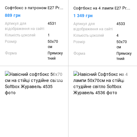
Софтбокс з патроном Е27 Prolighting 50х70 см + Стійка 2.2 м
Софтбокс на 4 лампи Е27 Prolighting 50х70 см Стійка 2.2 м
889 грн
1 349 грн
Артикул для
4531
Артикул для
4533
відображення на сайті
відображення на сайті
Кількість цоколей
1
Кількість цоколей
4
Розмір
50х70
Розмір
50х70
см
см
Форма
Прямоку
Форма
Прямоку
тний
тний