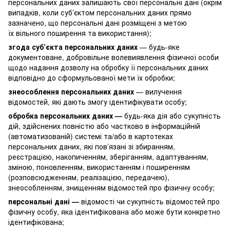
персональних даних залишають свої персональні дані (окрім
випадків, коли суб’єктом персональних даних прямо
зазначено, що персональні дані розміщені з метою
їх вільного поширення та використання);
згода суб’єкта персональних даних
— будь-яке
документоване, добровільне волевиявлення фізичної особи
щодо надання дозволу на обробку її персональних даних
відповідно до сформульованої мети їх обробки;
знеособлення персональних даних
— вилучення
відомостей, які дають змогу ідентифікувати особу;
обробка персональних даних —
будь-яка дія або сукупність
дій, здійснених повністю або частково в інформаційній
(автоматизованій) системі та/або в картотеках
персональних даних, які пов’язані зі збиранням,
реєстрацією, накопиченням, зберіганням, адаптуванням,
зміною, поновленням, використанням і поширенням
(розповсюдженням, реалізацією, передачею),
знеособленням, знищенням відомостей про фізичну особу;
персональні дані —
відомості чи сукупність відомостей про
фізичну особу, яка ідентифікована або може бути конкретно
ідентифікована;