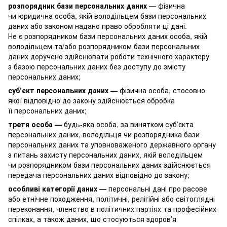
розпорядник бази персональних даних —
фізична
чи юридична особа, якій володільцем бази персональних
даних або законом надано право обробляти ці дані.
Не є розпорядником бази персональних даних особа, якій
володільцем та/або розпорядником бази персональних
даних доручено здійснювати роботи технічного характеру
з базою персональних даних без доступу до змісту
персональних даних;
суб’єкт персональних даних —
фізична особа, стосовно
якої відповідно до закону здійснюється обробка
її персональних даних;
третя особа —
будь-яка особа, за винятком суб’єкта
персональних даних, володільця чи розпорядника бази
персональних даних та уповноваженого державного органу
з питань захисту персональних даних, якій володільцем
чи розпорядником бази персональних даних здійснюється
передача персональних даних відповідно до закону;
особливі категорії даних —
персональні дані про расове
або етнічне походження, політичні, релігійні або світоглядні
переконання, членство в політичних партіях та професійних
спілках, а також даних, що стосуються здоров’я