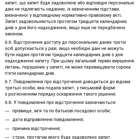
запит, що запит буде задоволене або відповідні персональні
дані не підлягають наданню, із зазначенням підстави,
визначеної у відповідному нормативно-правовому акті.
Запит задовольняється протягом тридцяти календарних
днів з дня його надходження, якщо інше не передбачено
законом.
6.6. Відстрочення доступу до персональних даних третіх
осіб допускається у разі, якщо необхідні дані не можуть
бути надані протягом тридцяти календарних днів з дня
надходження запиту. При цьому загальний термін вирішення
питань, порушених у запиті, не може перевищувати сорока
п'яти календарних днів.
6.7. Повідомлення про відстрочення доводиться до відома
третьої особи, яка подала запит, у письмовій формі
з роз'ясненням порядку оскарження такого рішення.
6.8. У повідомленні про відстрочення зазначаються:
прізвище, ім'я та по батькові посадової особи;
дата відправлення повідомлення;
причина відстрочення;
строк, протягом якого буде задоволено запит.