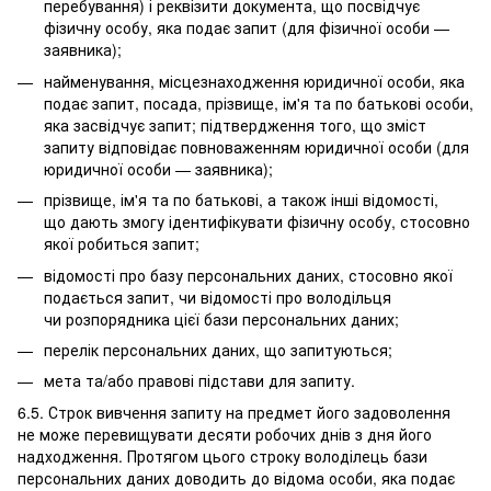
перебування) і реквізити документа, що посвідчує
фізичну особу, яка подає запит (для фізичної особи —
заявника);
найменування, місцезнаходження юридичної особи, яка
подає запит, посада, прізвище, ім'я та по батькові особи,
яка засвідчує запит; підтвердження того, що зміст
запиту відповідає повноваженням юридичної особи (для
юридичної особи — заявника);
прізвище, ім'я та по батькові, а також інші відомості,
що дають змогу ідентифікувати фізичну особу, стосовно
якої робиться запит;
відомості про базу персональних даних, стосовно якої
подається запит, чи відомості про володільця
чи розпорядника цієї бази персональних даних;
перелік персональних даних, що запитуються;
мета та/або правові підстави для запиту.
6.5. Строк вивчення запиту на предмет його задоволення
не може перевищувати десяти робочих днів з дня його
надходження. Протягом цього строку володілець бази
персональних даних доводить до відома особи, яка подає