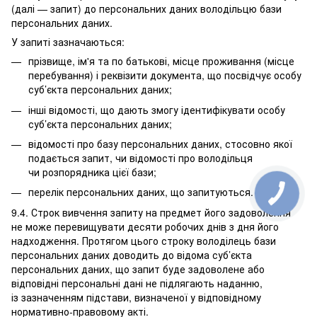
(далі — запит) до персональних даних володільцю бази
персональних даних.
У запиті зазначаються:
прізвище, ім'я та по батькові, місце проживання (місце
перебування) і реквізити документа, що посвідчує особу
суб’єкта персональних даних;
інші відомості, що дають змогу ідентифікувати особу
суб’єкта персональних даних;
відомості про базу персональних даних, стосовно якої
подається запит, чи відомості про володільця
чи розпорядника цієї бази;
перелік персональних даних, що запитуються.
9.4. Строк вивчення запиту на предмет його задоволення
не може перевищувати десяти робочих днів з дня його
надходження. Протягом цього строку володілець бази
персональних даних доводить до відома суб’єкта
персональних даних, що запит буде задоволене або
відповідні персональні дані не підлягають наданню,
із зазначенням підстави, визначеної у відповідному
нормативно-правовому акті.