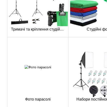
Тримачі та кріплення студійних фонів
Студійні ф
Фото парасолі
Набори постійног