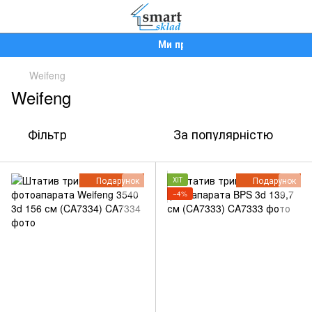
Ми працюємо!
Weifeng
Weifeng
Фільтр
За популярністю
Подарунок
Подарунок
ХІТ
−4%