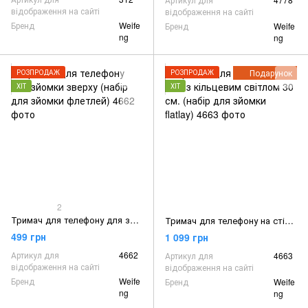
відображення на сайті
відображення на сайті
Бренд
Weife
Бренд
Weife
ng
ng
Подарунок
РОЗПРОДАЖ
РОЗПРОДАЖ
ХІТ
ХІТ
2
Тримач для телефону для зйомки зверху (набір для зйомки флетлей)
Тримач для телефону на стіл з кільцевим світлом 30 см. (набір для зйомки flatlay)
499 грн
1 099 грн
Артикул для
4662
Артикул для
4663
відображення на сайті
відображення на сайті
Бренд
Weife
Бренд
Weife
ng
ng