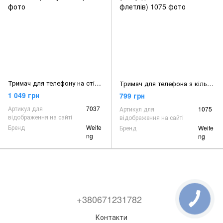
Тримач для телефону на стіл із кільцевою лампою на 26 см (flatlay стійка)
Тримач для телефона з кільцевим світлом 16 см (набір для знімання флетлів)
1 049 грн
799 грн
Артикул для
7037
Артикул для
1075
відображення на сайті
відображення на сайті
Бренд
Weife
Бренд
Weife
ng
ng
+380671231782
Контакти