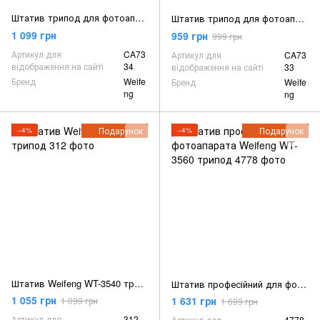
Штатив трипод для фотоапарата Weifeng 3540 3d 156 см (CA7334)
Штатив трипод для фотоапарата BPS 3d 139,7 см (CA7333)
1 099 грн
959 грн
999 грн
Артикул для
CA73
Артикул для
CA73
відображення на сайті
34
відображення на сайті
33
Бренд
Weife
Бренд
Weife
ng
ng
Подарунок
Подарунок
−4%
−4%
Штатив Weifeng WT-3540 трипод
Штатив професійний для фотоапарата Weifeng WT-3560 трипод
1 055 грн
1 631 грн
1 099 грн
1 699 грн
Артикул для
312
Артикул для
4778