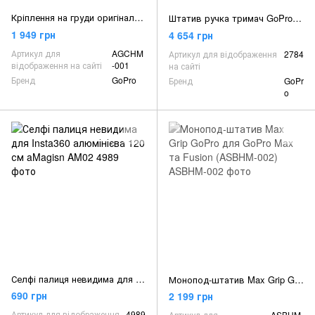
Кріплення на груди оригінал GoPro Chesty (AGCHM-001)
Штатив ручка тримач GoPro 3-Way 2.0 AFAEM-002
1 949 грн
4 654 грн
Артикул для
AGCHM
Артикул для відображення
2784
відображення на сайті
-001
на сайті
Бренд
GoPro
Бренд
GoPr
o
Селфі палиця невидима для Insta360 алюмінієва 120 см aMagisn AM02
Монопод-штатив Max Grip GoPro для GoPro Max та Fusion (ASBHM-002)
690 грн
2 199 грн
Артикул для відображення
4989
Артикул для
ASBHM-