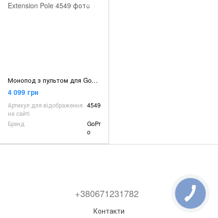
Монопод з пультом для GoPro 25-122 см водостійкий GoPro Extension Pole
4 099 грн
Артикул для відображення
4549
на сайті
Бренд
GoPr
o
+380671231782
Контакти