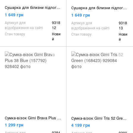
Сушарка для білизни підлогова Gimi Tender Violet (155141)
Сушарка для білизни підлогова Gimi Tender Green (155141)
1 649 грн
1 649 грн
Артикул для
9318
Артикул для
9318
відображення на сайті
12
відображення на сайті
13
Стан товару
Нови
Стан товару
Нови
й
й
Сумка-візок Gimi Brava Plus 38 Blue (157792)
Сумка-візок Gimi Tris 52 Green (168423)
1 299 грн
4 199 грн
Артикул для
9284
Артикул для
9290