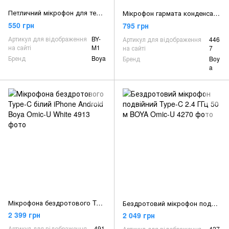
Петличний мікрофон для телефону і камер BOYA BY-M1
Мікрофон гармата конденсаторний із двома капсулями двоспрямований Boya BY-MM1 Pro
550 грн
795 грн
Артикул для відображення
BY-
Артикул для відображення
446
на сайті
M1
на сайті
7
Бренд
Boya
Бренд
Boy
a
Мікрофона бездротового Type-C білий iPhone Android Boya Omic-U White
Бездротовий мікрофон подвійний Type-C 2.4 ГГц 50 м BOYA Omic-U
2 399 грн
2 049 грн
Артикул для відображення
491
Артикул для відображення
427