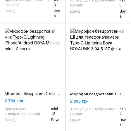
на сайті
3
на сайті
0
Бренд
Boy
Бренд
Boy
a
a
Мікрофон бездротовий міні Type-C/Lightning iPhone/Android BOYA Mini-12
Мікрофон бездротовий з ШІ для телефона/камери Type-C Lightning Boya BOYALINK 3-04
2 789 грн
2 395 грн
Артикул для
mini-
Артикул для відображення
513
відображення на сайті
12
на сайті
7
Бренд
Boya
Бренд
Boy
a