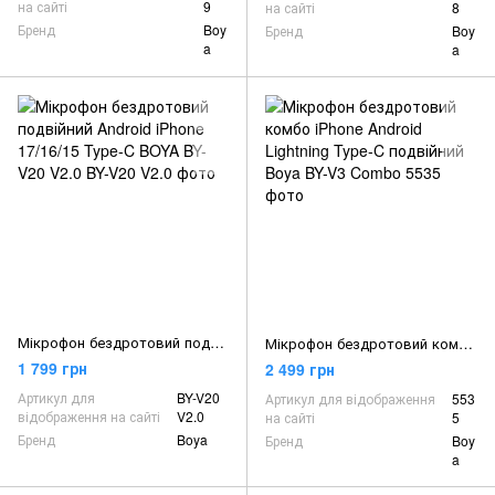
на сайті
9
на сайті
8
Бренд
Boy
Бренд
Boy
a
a
Мікрофон бездротовий подвійний Android iPhone 17/16/15 Type-C BOYA BY-V20 V2.0
Мікрофон бездротовий комбо iPhone Android Lightning Type-C подвійний Boya BY-V3 Combo
1 799 грн
2 499 грн
Артикул для
BY-V20
Артикул для відображення
553
відображення на сайті
V2.0
на сайті
5
Бренд
Boya
Бренд
Boy
a