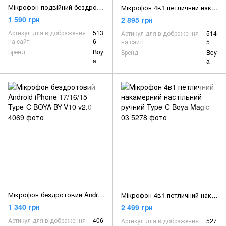
Мікрофон подвійний бездротовий міні для телефона Type-C Boya Mini-23
Мікрофон 4в1 петличний накамерний настільний ручний Type-C Lightning Boya Magic 02
1 590 грн
2 895 грн
Артикул для відображення
513
Артикул для відображення
514
на сайті
6
на сайті
5
Бренд
Boy
Бренд
Boy
a
a
Мікрофон бездротовий Android iPhone 17/16/15 Type-C BOYA BY-V10 v2.0
Мікрофон 4в1 петличний накамерний настільний ручний Type-C Boya Magic 03
1 340 грн
2 499 грн
Артикул для відображення
406
Артикул для відображення
527