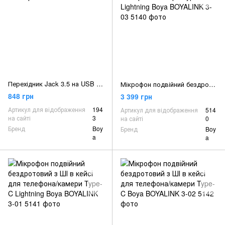
Перехідник Jack 3.5 на USB Type-C Boya BY-K4
Мікрофон подвійний бездротовий з ШІ для телефона/камери Type-C Lightning Boya BOYALINK 3-03
848 грн
3 399 грн
Артикул для відображення
194
Артикул для відображення
514
на сайті
3
на сайті
0
Бренд
Boy
Бренд
Boy
a
a