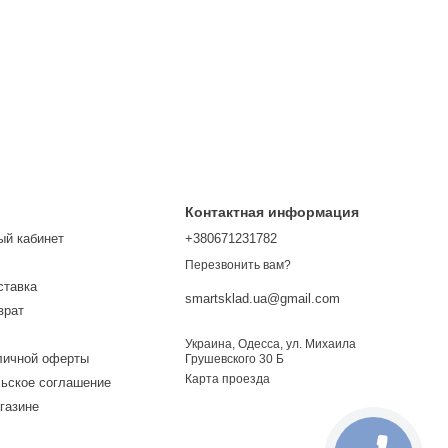
Контактная информация
ый кабинет
+380671231782
Перезвонить вам?
ставка
smartsklad.ua@gmail.com
врат
Украина, Одесса, ул. Михаила
личной оферты
Грушевского 30 Б
Карта проезда
ьское соглашение
газине