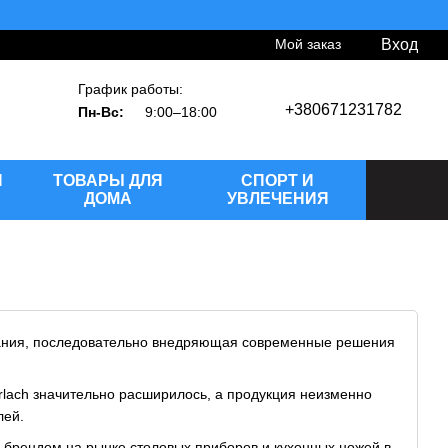
Мой заказ
Вход
График работы:
+380671231782
Пн-Вс:
9:00–18:00
Й
ТОВАРЫ ДЛЯ
СПОРТ И
ДОМА
УВЛЕЧЕНИЯ
ания, последовательно внедряющая современные решения
rlach значительно расширилось, а продукция неизменно
лей.
 брендом на рынке столовых приборов и кухонных ножей в