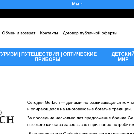
Мы работаем!
Обмен и возврат
Контакты
Договор публичной оферты
шение
Отзывы о магазине
Блог
ТУРИЗМ | ПУТЕШЕСТВИЯ | ОПТИЧЕСКИЕ
ДЕТСКИ
ПРИБОРЫ
МИР
Сегодня Gerlach — динамично развивающаяся комп
и опирающаяся на многовековые богатые традиции.
За последние несколько лет предложение бренда Ge
высокого качества завоевывает признание потребите
Благодаря этому Gerlach является самым известным