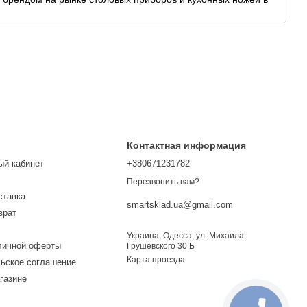
рестижным конкурсом Superbrands и другими наградами и
Контактная информация
ый кабинет
+380671231782
Перезвонить вам?
ставка
smartsklad.ua@gmail.com
врат
Украина, Одесса, ул. Михаила
личной оферты
Грушевского 30 Б
Карта проезда
ьское соглашение
газине