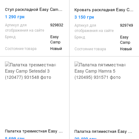
Стул раскладной Easy Camp Wave Ocean Blue (420068)
Кровать раскладная Easy Camp Pampas Pacific Blue (480062)
1 290 грн
3 150 грн
Артикул для
929832
Артикул для
929749
отображения на сайте
отображения на сайте
Бренд
Easy
Бренд
Easy
Camp
Camp
Состояние товара
Новый
Состояние товара
Новый
Палатка трехместная Easy Camp Setesdal 3 (120477)
Палатка пятиместная Easy Camp Hamra 5 (120495)
5 699 грн
20 499 грн