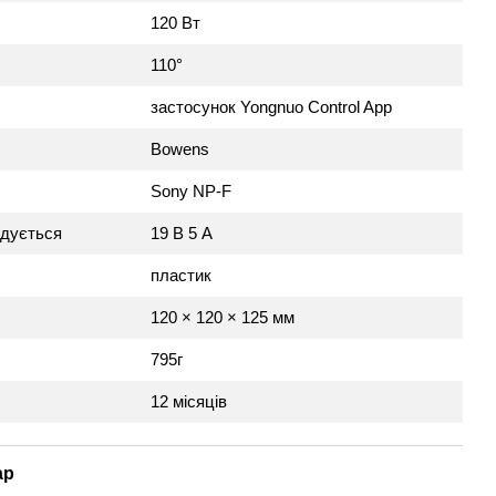
120 Вт
110°
застосунок Yongnuo Control App
Bowens
Sony NP-F
ндується
19 В 5 А
пластик
120 × 120 × 125 мм
795г
12 місяців
ар