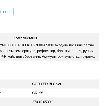
иться
Комплектація
 YNLUX100 PRO KIT 2700К-6500К входить постійне світло
юванням температури, рефлектор, блок живлення, ручка/
P-F, кейс для зберігання. Акумулятори купуються окремо.
COB LED Bi-Color
у
CRI 95+
2700К-6500К