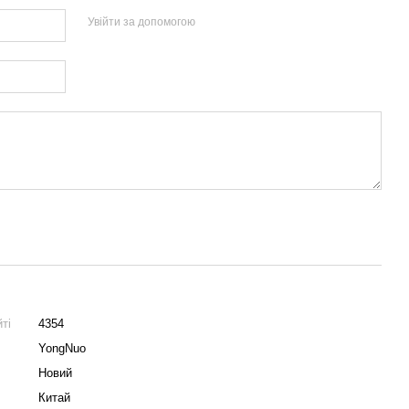
Увійти за допомогою
ті
4354
YongNuo
Новий
Китай