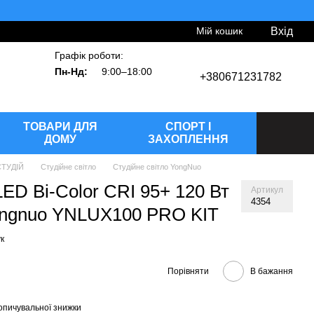
Мій кошик
Вхід
Графік роботи:
Пн-Нд:
9:00–18:00
+380671231782
ТОВАРИ ДЛЯ
СПОРТ І
ДОМУ
ЗАХОПЛЕННЯ
ТУДІЙ
Студійне світло
Студійне світло YongNuo
LED Bi-Color CRI 95+ 120 Вт
Артикул
4354
ongnuo YNLUX100 PRO KIT
к
Порівняти
В бажання
опичувальної знижки