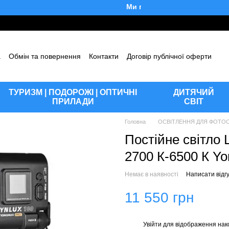
Ми працюємо!
а
Обмін та повернення
Контакти
Договір публічної оферти
уки про магазин
Блог
ТУРИЗМ | ПОДОРОЖІ | ОПТИЧНІ
ДИТЯЧИЙ
ПРИЛАДИ
СВІТ
Головна
ОСВІТЛЕННЯ ДЛЯ ФОТОС
Постійне світло 
2700 К-6500 К Y
Немає в наявності
Написати відгу
11 550 грн
Увійти
для відображення нак
%